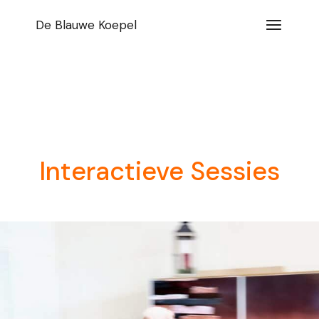
Spring
naar
De Blauwe Koepel
de
inhoud
Interactieve Sessies