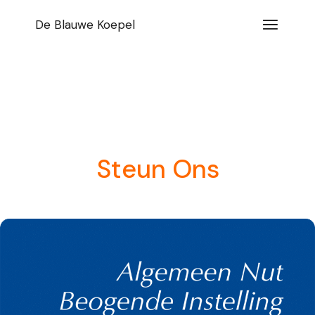
Spring
naar
De Blauwe Koepel
de
inhoud
Steun Ons